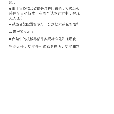
线
；
u
由于该模拟台架试验过程比较长，模拟台架
采用全自动技术，在整个试验过程中，实现
无人值守；
u
试验台架配置警示灯，分别提示试验阶段和
故障报警提示；
u
台架中的机械零部件实现标准化和通用化，
管路元件，功能件和传感器在满足功能和精
度要求的同时，符合高抗腐蚀性；
u
台架控制系统采用模块化的设计，控制元件
均选用了标准成熟的工业化自动化产品，确
保稳定可靠；
u
台架应用软件的人机交互设计以模拟动态图
像的方式监控冷却液在回路中的运行情况；
实时监控冷却液的温度、流量和压力；根据
在线传感器测量的结果显示当前的pH值、电
导率及其冰点数据；试验时间进度信息；当