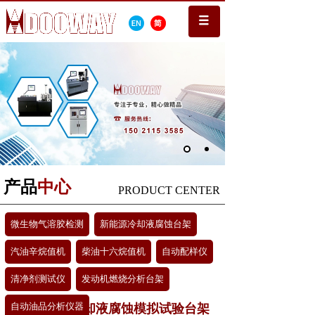
产品
中心
PRODUCT CENTER
微生物气溶胶检测
新能源冷却液腐蚀台架
汽油辛烷值机
柴油十六烷值机
自动配样仪
清净剂测试仪
发动机燃烧分析台架
自动油品分析仪器
电动汽车冷却液腐蚀模拟试验台架