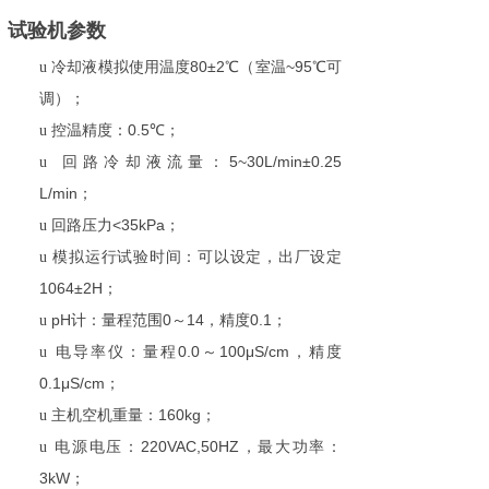
试验机参数
80
±2
~95
u
冷却液模拟使用温度
℃
（室温
℃可
调
）
；
0.5
u
控温精度：
℃
；
5~30L/min±0.25
u
回路冷却液流量：
L/min
；
<35kPa
u
回路压力
；
u
模拟运行试验时间：可以设定，出厂设定
1064±2H
；
pH
0
14
0.1
u
计：量程范围
～
，精度
；
0.0
100μS/cm
u
电导率仪：量程
～
，精度
0.1μS/cm
；
160kg
u
主机空机重量：
；
220VAC,50HZ
u
电源电压：
，最大功率：
3kW
；