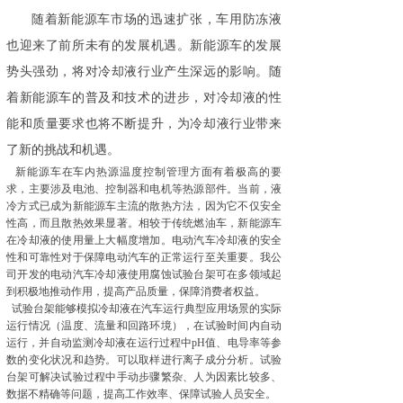
随着新能源车市场的迅速扩张，车用防冻液
也迎来了前所未有的发展机遇。新能源车的发展
势头强劲，将对冷却液行业产生深远的影响。随
着新能源车的普及和技术的进步，对冷却液的性
能和质量要求也将不断提升，为冷却液行业带来
了新的挑战和机遇。
新能源车在车内热源温度控制管理方面有着极高的要
求，主要涉及电池、控制器和电机等热源部件。当前，液
冷方式已成为新能源车主流的散热方法，因为它不仅安全
性高，而且散热效果显著。相较于传统燃油车，新能源车
在冷却液的使用量上大幅度增加。电动汽车冷却液的安全
性和可靠性对于保障电动汽车的正常运行至关重要。我公
司开发的电动汽车冷却液使用腐蚀试验台架可在多领域起
到积极地推动作用，提高产品质量，保障消费者权益。
试验台架能够模拟冷却液在汽车运行典型应用场景的实际
运行情况（温度、流量和回路环境），在试验时间内自动
运行，并自动监测冷却液在运行过程中pH值、电导率等参
数的变化状况和趋势。可以取样进行离子成分分析。试验
台架可解决试验过程中手动步骤繁杂、人为因素比较多、
数据不精确等问题，提高工作效率、保障试验人员安全。