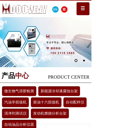
产品
中心
PRODUCT CENTER
微生物气溶胶检测
新能源冷却液腐蚀台架
汽油辛烷值机
柴油十六烷值机
自动配样仪
清净剂测试仪
发动机燃烧分析台架
自动油品分析仪器