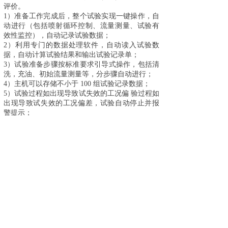
评价。
1）准备工作完成后，整个试验实现一键操作，自
动进行（包括喷射循环控制、流量测量、试验有
效性监控），自动记录试验数据；
2）利用专门的数据处理软件，自动读入试验数
据，自动计算试验结果和输出试验记录单；
3）试验准备步骤按标准要求引导式操作，包括清
洗，充油、初始流量测量等，分步骤自动进行；
4）主机可以存储不小于 100 组试验记录数据；
5）试验过程如出现导致试失效的工况偏 验过程如
出现导致试失效的工况偏差，试验自动停止并报
警提示；
6）仪器 配有喷嘴自动筛选功能，可以完成标准要
求的喷嘴筛选操作；
7）采用高精度天平和密免维护泵 ；
8）配有专门的超声波喷嘴清洗工具；
9）触摸屏操作界面，支持中文和英文。
上一个：
质子交换膜燃料电池冷却液使用腐蚀模拟试验台架DW510
下一个：
生物气溶胶自动采集与实时分析平台DA901