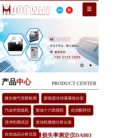
产品
中心
PRODUCT CENTER
微生物气溶胶检测
新能源冷却液腐蚀台架
汽油辛烷值机
柴油十六烷值机
自动配样仪
清净剂测试仪
发动机燃烧分析台架
自动油品分析仪器
喷嘴质量流量损失率测定仪DA803